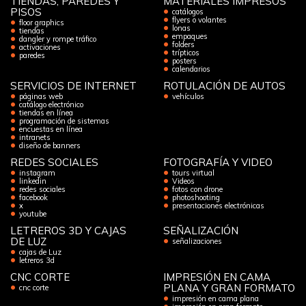
TIENDAS, PAREDES Y
MATERIALES IMPRESOS
PISOS
catálogos
flyers o volantes
floor graphics
lonas
tiendas
empaques
dangler y rompe tráfico
folders
activaciones
trípticos
paredes
posters
calendarios
SERVICIOS DE INTERNET
ROTULACIÓN DE AUTOS
páginas web
vehículos
catálogo electrónico
tiendas en línea
programación de sistemas
encuestas en línea
intranets
diseño de banners
REDES SOCIALES
FOTOGRAFÍA Y VIDEO
instagram
tours virtual
linkedin
Videos
redes sociales
fotos con drone
facebook
photoshooting
x
presentaciones electrónicas
youtube
LETREROS 3D Y CAJAS
SEÑALIZACIÓN
DE LUZ
señalizaciones
cajas de Luz
letreros 3d
CNC CORTE
IMPRESIÓN EN CAMA
PLANA Y GRAN FORMATO
cnc corte
impresión en cama plana