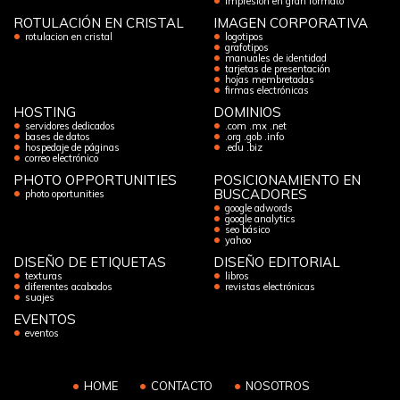
impresión en gran formato
ROTULACIÓN EN CRISTAL
IMAGEN CORPORATIVA
rotulacion en cristal
logotipos
grafotipos
manuales de identidad
tarjetas de presentación
hojas membretadas
firmas electrónicas
HOSTING
DOMINIOS
servidores dedicados
.com .mx .net
bases de datos
.org .gob .info
hospedaje de páginas
.edu .biz
correo electrónico
PHOTO OPPORTUNITIES
POSICIONAMIENTO EN
BUSCADORES
photo oportunities
google adwords
google analytics
seo básico
yahoo
DISEÑO DE ETIQUETAS
DISEÑO EDITORIAL
texturas
libros
diferentes acabados
revistas electrónicas
suajes
EVENTOS
eventos
HOME
CONTACTO
NOSOTROS