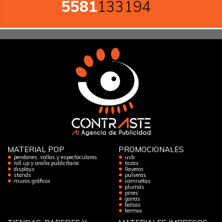
5581
133194
MATERIAL POP
PROMOCIONALES
pendones, vallas y espectaculares
usb
roll up y araña publicitaria
tazas
displays
llaveros
stands
pulseras
muros gráficos
camisetas
plumas
pines
gorras
bolsas
termos