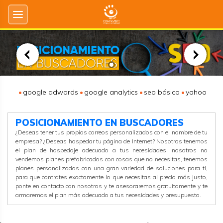
google adwords
google analytics
seo básico
yahoo
POSICIONAMIENTO EN BUSCADORES
¿Deseas tener tus propios correos personalizados con el nombre de tu
empresa? ¿Deseas hospedar tu página de Internet? Nosotros tenemos
el plan de hospedaje adecuado a tus necesidades, nosotros no
vendemos planes prefabricados con cosas que no necesitas, tenemos
planes personalizados con una gran variedad de soluciones para ti,
para que contrates exactamente lo que necesitas al precio más justo,
ponte en contacto con nosotros y te asesoraremos gratuitamente y te
armaremos el plan más adecuado a tus necesidades y presupuesto.