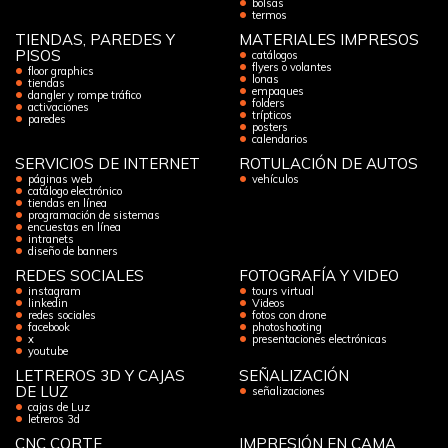
bolsas
termos
TIENDAS, PAREDES Y
MATERIALES IMPRESOS
PISOS
catálogos
flyers o volantes
floor graphics
lonas
tiendas
empaques
dangler y rompe tráfico
folders
activaciones
trípticos
paredes
posters
calendarios
SERVICIOS DE INTERNET
ROTULACIÓN DE AUTOS
páginas web
vehículos
catálogo electrónico
tiendas en línea
programación de sistemas
encuestas en línea
intranets
diseño de banners
REDES SOCIALES
FOTOGRAFÍA Y VIDEO
instagram
tours virtual
linkedin
Videos
redes sociales
fotos con drone
facebook
photoshooting
x
presentaciones electrónicas
youtube
LETREROS 3D Y CAJAS
SEÑALIZACIÓN
DE LUZ
señalizaciones
cajas de Luz
letreros 3d
CNC CORTE
IMPRESIÓN EN CAMA