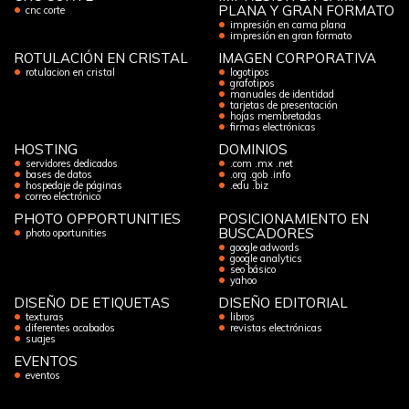
PLANA Y GRAN FORMATO
cnc corte
impresión en cama plana
impresión en gran formato
ROTULACIÓN EN CRISTAL
IMAGEN CORPORATIVA
rotulacion en cristal
logotipos
grafotipos
manuales de identidad
tarjetas de presentación
hojas membretadas
firmas electrónicas
HOSTING
DOMINIOS
servidores dedicados
.com .mx .net
bases de datos
.org .gob .info
hospedaje de páginas
.edu .biz
correo electrónico
PHOTO OPPORTUNITIES
POSICIONAMIENTO EN
BUSCADORES
photo oportunities
google adwords
google analytics
seo básico
yahoo
DISEÑO DE ETIQUETAS
DISEÑO EDITORIAL
texturas
libros
diferentes acabados
revistas electrónicas
suajes
EVENTOS
eventos