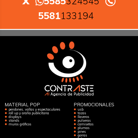
5585
324545
5581
133194
MATERIAL POP
PROMOCIONALES
pendones, vallas y espectaculares
usb
roll up y araña publicitaria
tazas
displays
llaveros
stands
pulseras
muros gráficos
camisetas
plumas
pines
gorras