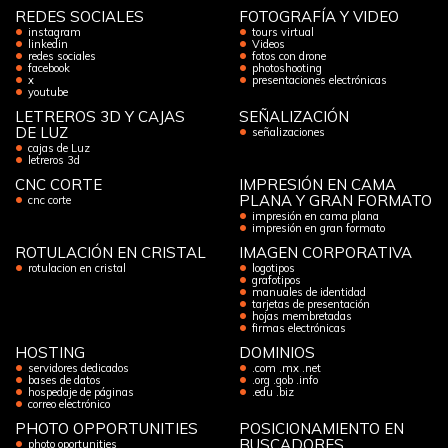
REDES SOCIALES
FOTOGRAFÍA Y VIDEO
instagram
tours virtual
linkedin
Videos
redes sociales
fotos con drone
facebook
photoshooting
x
presentaciones electrónicas
youtube
LETREROS 3D Y CAJAS
SEÑALIZACIÓN
DE LUZ
señalizaciones
cajas de Luz
letreros 3d
CNC CORTE
IMPRESIÓN EN CAMA
PLANA Y GRAN FORMATO
cnc corte
impresión en cama plana
impresión en gran formato
ROTULACIÓN EN CRISTAL
IMAGEN CORPORATIVA
rotulacion en cristal
logotipos
grafotipos
manuales de identidad
tarjetas de presentación
hojas membretadas
firmas electrónicas
HOSTING
DOMINIOS
servidores dedicados
.com .mx .net
bases de datos
.org .gob .info
hospedaje de páginas
.edu .biz
correo electrónico
PHOTO OPPORTUNITIES
POSICIONAMIENTO EN
BUSCADORES
photo oportunities