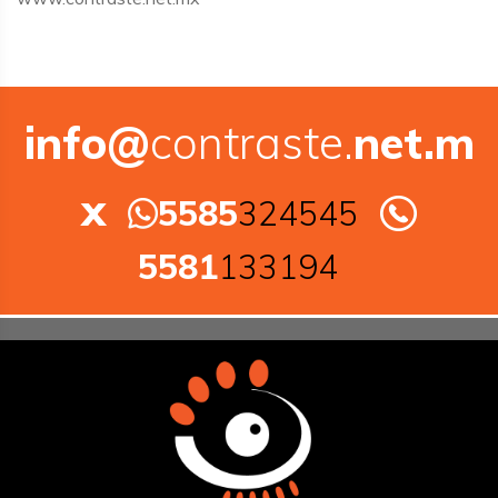
info@
contraste.
net.m
x
5585
324545
5581
133194