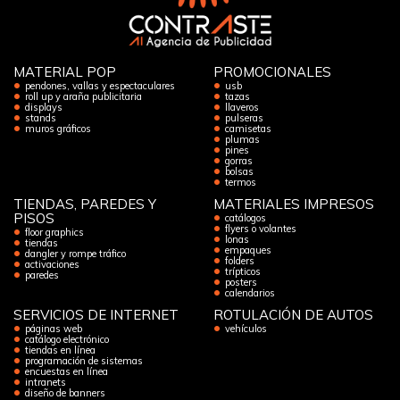
MATERIAL POP
PROMOCIONALES
pendones, vallas y espectaculares
usb
roll up y araña publicitaria
tazas
displays
llaveros
stands
pulseras
muros gráficos
camisetas
plumas
pines
gorras
bolsas
termos
TIENDAS, PAREDES Y
MATERIALES IMPRESOS
PISOS
catálogos
flyers o volantes
floor graphics
lonas
tiendas
empaques
dangler y rompe tráfico
folders
activaciones
trípticos
paredes
posters
calendarios
SERVICIOS DE INTERNET
ROTULACIÓN DE AUTOS
páginas web
vehículos
catálogo electrónico
tiendas en línea
programación de sistemas
encuestas en línea
intranets
diseño de banners