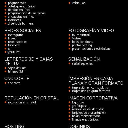
páginas web
vehículos
catálogo electrónico
tiendas en línea
programación de sistemas
encuestas en línea
intranets
diseño de banners
REDES SOCIALES
FOTOGRAFÍA Y VIDEO
instagram
tours virtual
linkedin
Videos
redes sociales
fotos con drone
facebook
photoshooting
x
presentaciones electrónicas
youtube
LETREROS 3D Y CAJAS
SEÑALIZACIÓN
DE LUZ
señalizaciones
cajas de Luz
letreros 3d
CNC CORTE
IMPRESIÓN EN CAMA
PLANA Y GRAN FORMATO
cnc corte
impresión en cama plana
impresión en gran formato
ROTULACIÓN EN CRISTAL
IMAGEN CORPORATIVA
rotulacion en cristal
logotipos
grafotipos
manuales de identidad
tarjetas de presentación
hojas membretadas
firmas electrónicas
HOSTING
DOMINIOS