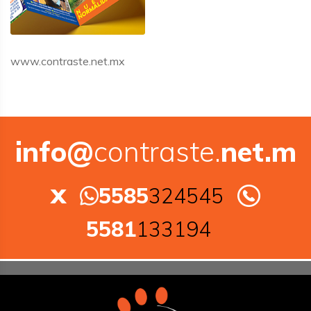
www.contraste.net.mx
info@
contraste.
net.m
x
5585
324545
5581
133194