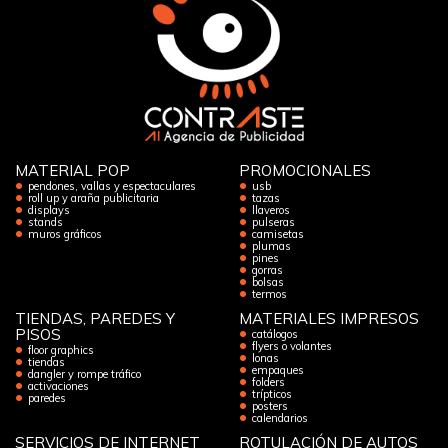
MATERIAL POP
PROMOCIONALES
pendones, vallas y espectaculares
usb
roll up y araña publicitaria
tazas
displays
llaveros
stands
pulseras
muros gráficos
camisetas
plumas
pines
gorras
bolsas
termos
TIENDAS, PAREDES Y
MATERIALES IMPRESOS
PISOS
catálogos
flyers o volantes
floor graphics
lonas
tiendas
empaques
dangler y rompe tráfico
folders
activaciones
trípticos
paredes
posters
calendarios
SERVICIOS DE INTERNET
ROTULACIÓN DE AUTOS