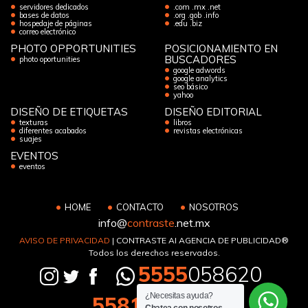
servidores dedicados
.com .mx .net
bases de datos
.org .gob .info
hospedaje de páginas
.edu .biz
correo electrónico
PHOTO OPPORTUNITIES
POSICIONAMIENTO EN
BUSCADORES
photo oportunities
google adwords
google analytics
seo básico
yahoo
DISEÑO DE ETIQUETAS
DISEÑO EDITORIAL
texturas
libros
diferentes acabados
revistas electrónicas
suajes
EVENTOS
eventos
HOME
CONTACTO
NOSOTROS
info@
contraste
.net.mx
AVISO DE PRIVACIDAD
| CONTRASTE AI AGENCIA DE PUBLICIDAD®
Todos los derechos reservados.
5555
058620
¿Necesitas ayuda?
5581
133194