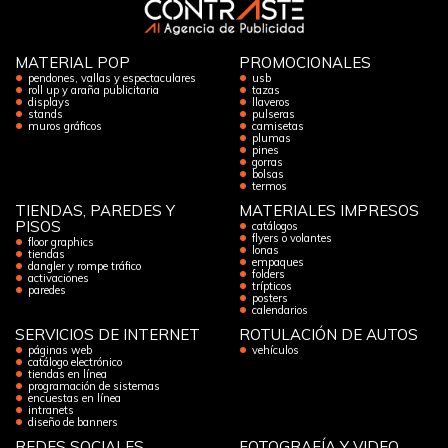
MATERIAL POP
PROMOCIONALES
pendones, vallas y espectaculares
usb
roll up y araña publicitaria
tazas
displays
llaveros
stands
pulseras
muros gráficos
camisetas
plumas
pines
gorras
bolsas
termos
TIENDAS, PAREDES Y
MATERIALES IMPRESOS
PISOS
catálogos
flyers o volantes
floor graphics
lonas
tiendas
empaques
dangler y rompe tráfico
folders
activaciones
trípticos
paredes
posters
calendarios
SERVICIOS DE INTERNET
ROTULACIÓN DE AUTOS
páginas web
vehículos
catálogo electrónico
tiendas en línea
programación de sistemas
encuestas en línea
intranets
diseño de banners
REDES SOCIALES
FOTOGRAFÍA Y VIDEO