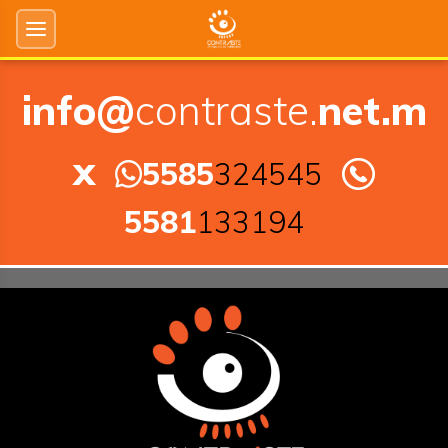
info@
contraste.
net.m
x
5585
324545
5581
133194