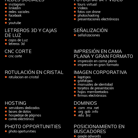
instagram
tours virtual
linkedin
Videos
redes sociales
fotos con drone
facebook
photoshooting
x
presentaciones electrónicas
youtube
LETREROS 3D Y CAJAS
SEÑALIZACIÓN
DE LUZ
señalizaciones
cajas de Luz
letreros 3d
CNC CORTE
IMPRESIÓN EN CAMA
PLANA Y GRAN FORMATO
cnc corte
impresión en cama plana
impresión en gran formato
ROTULACIÓN EN CRISTAL
IMAGEN CORPORATIVA
rotulacion en cristal
logotipos
grafotipos
manuales de identidad
tarjetas de presentación
hojas membretadas
firmas electrónicas
HOSTING
DOMINIOS
servidores dedicados
.com .mx .net
bases de datos
.org .gob .info
hospedaje de páginas
.edu .biz
correo electrónico
PHOTO OPPORTUNITIES
POSICIONAMIENTO EN
BUSCADORES
photo oportunities
google adwords