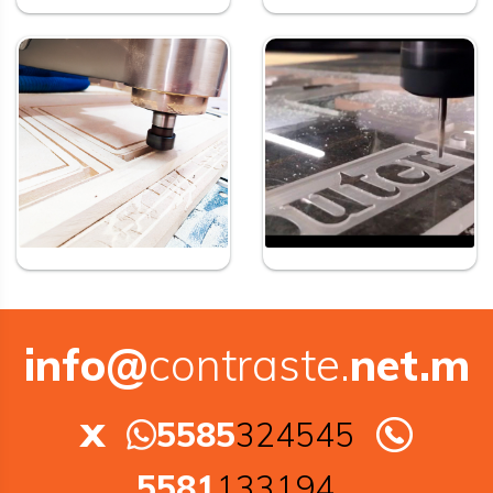
info@
contraste.
net.m
x
5585
324545
5581
133194