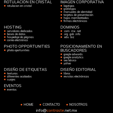
ROTULACIÓN EN CRISTAL
IMAGEN CORPORATIVA
rotulacion en cristal
logotipos
grafotipos
manuales de identidad
tarjetas de presentación
hojas membretadas
firmas electrónicas
HOSTING
DOMINIOS
servidores dedicados
.com .mx .net
bases de datos
.org .gob .info
hospedaje de páginas
.edu .biz
correo electrónico
PHOTO OPPORTUNITIES
POSICIONAMIENTO EN
BUSCADORES
photo oportunities
google adwords
google analytics
seo básico
yahoo
DISEÑO DE ETIQUETAS
DISEÑO EDITORIAL
texturas
libros
diferentes acabados
revistas electrónicas
suajes
EVENTOS
eventos
HOME
CONTACTO
NOSOTROS
info@
contraste
.net.mx