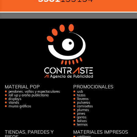
MATERIAL POP
PROMOCIONALES
pendones, vallas y espectaculares
usb
roll up y araña publicitaria
tazas
displays
llaveros
stands
pulseras
muros gráficos
camisetas
plumas
pines
gorras
bolsas
termos
TIENDAS, PAREDES Y
MATERIALES IMPRESOS
PISOS
catálogos