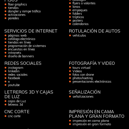
flyers o volantes
floor graphics
lonas
tiendas
empaques
dangler y rompe tráfico
folders
activaciones
trípticos
paredes
posters
calendarios
SERVICIOS DE INTERNET
ROTULACIÓN DE AUTOS
páginas web
vehículos
catálogo electrónico
tiendas en línea
programación de sistemas
encuestas en línea
intranets
diseño de banners
REDES SOCIALES
FOTOGRAFÍA Y VIDEO
instagram
tours virtual
linkedin
Videos
redes sociales
fotos con drone
facebook
photoshooting
x
presentaciones electrónicas
youtube
LETREROS 3D Y CAJAS
SEÑALIZACIÓN
DE LUZ
señalizaciones
cajas de Luz
letreros 3d
CNC CORTE
IMPRESIÓN EN CAMA
PLANA Y GRAN FORMATO
cnc corte
impresión en cama plana
impresión en gran formato