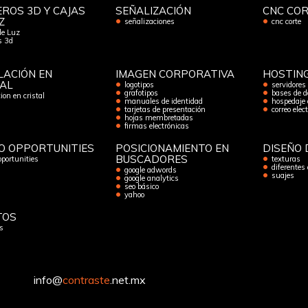
ROS 3D Y CAJAS
SEÑALIZACIÓN
CNC CO
Z
señalizaciones
cnc corte
de Luz
os 3d
LACIÓN EN
IMAGEN CORPORATIVA
HOSTIN
TAL
logotipos
servidores
grafotipos
bases de d
ion en cristal
manuales de identidad
hospedaje 
tarjetas de presentación
correo elec
hojas membretadas
firmas electrónicas
O OPPORTUNITIES
POSICIONAMIENTO EN
DISEÑO 
BUSCADORES
oportunities
texturas
diferentes
google adwords
suajes
google analytics
seo básico
yahoo
TOS
s
info@
contraste
.net.mx