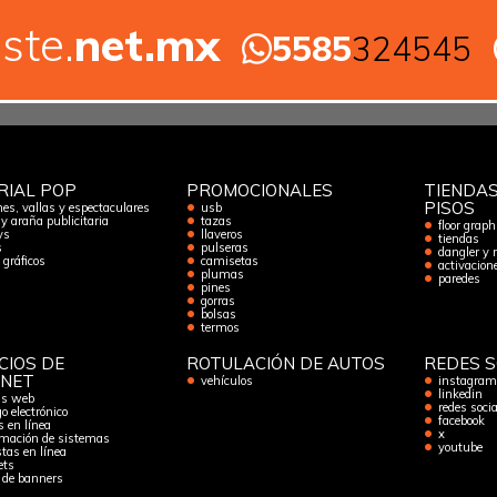
ste.
net.mx
5585
324545
RIAL POP
PROMOCIONALES
TIENDAS
PISOS
es, vallas y espectaculares
usb
 y araña publicitaria
tazas
floor graph
ys
llaveros
tiendas
s
pulseras
dangler y 
gráficos
camisetas
activacion
plumas
paredes
pines
gorras
bolsas
termos
CIOS DE
ROTULACIÓN DE AUTOS
REDES S
RNET
vehículos
instagram
linkedin
as web
redes socia
o electrónico
facebook
s en línea
x
mación de sistemas
youtube
tas en línea
ets
 de banners