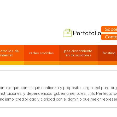
Sopor
Portafolio
Cont
arrollos de
posicionamiento
redes sociales
hosting
internet
en buscadores
minio que comunique confianza y propósito. .org: Ideal para org
a instituciones y dependencias gubernamentales. .info:Perfecto p
nalismo, credibilidad y claridad con el dominio que mejor represen