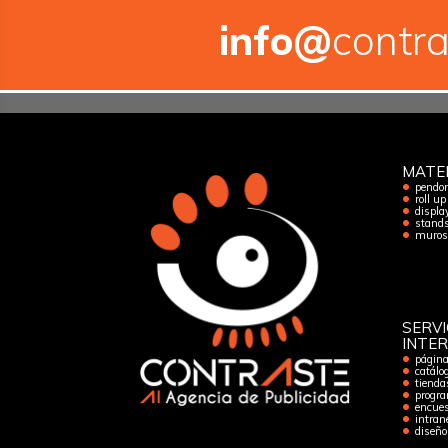
info@
contra
MATE
pendon
roll up
displa
stand
muros 
SERVI
INTE
págin
catálog
tienda
progra
encues
intran
diseño