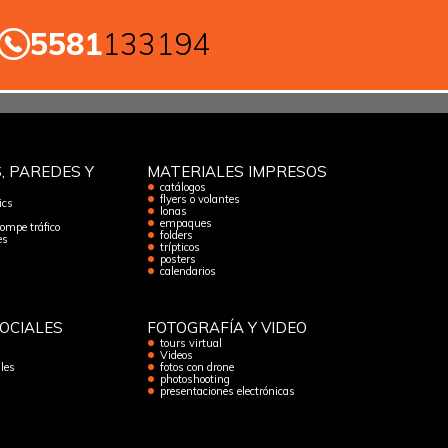
5581
133194
, PAREDES Y
MATERIALES IMPRESOS
catálogos
flyers o volantes
ics
lonas
empaques
rompe tráfico
folders
es
trípticos
posters
calendarios
OCIALES
FOTOGRAFÍA Y VIDEO
tours virtual
Videos
les
fotos con drone
photoshooting
presentaciones electrónicas