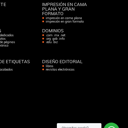
RTE
IMPRESIÓN EN CAMA
PLANA Y GRAN
FORMATO
impresión en cama plana
impresión en gran formato
G
DOMINIOS
 dedicados
.com .mx .net
atos
.org .gob .info
de páginas
.edu .biz
trónico
DE ETIQUETAS
DISEÑO EDITORIAL
libros
 acabados
revistas electrónicas