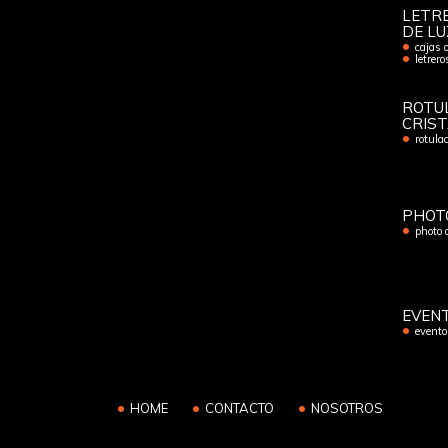
LETRE
DE LU
cajas 
letrer
ROTU
CRIS
rotulac
PHOT
photo 
EVEN
evento
HOME
CONTACTO
NOSOTROS