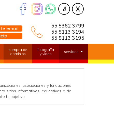
55 5362 3799
te email
55 8113 3194
acto
55 8113 3195
compra de
fotografía
servicios
dominios
y video
anizaciones, asociaciones y fundaciones
ara sitios informativos, educativos o de
te tu objetivo.