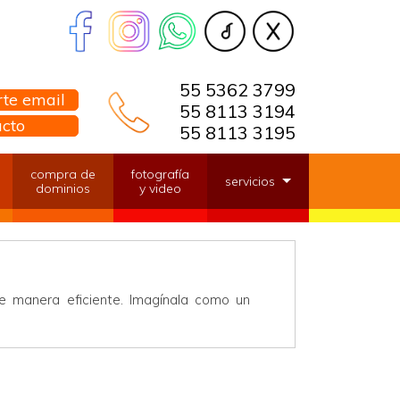
55 5362 3799
te email
55 8113 3194
acto
55 8113 3195
compra de
fotografía
servicios
dominios
y video
e manera eficiente. Imagínala como un