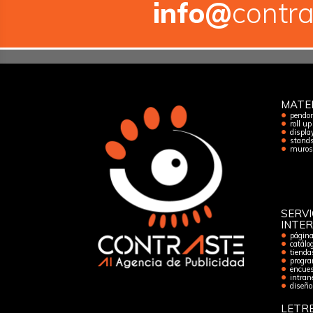
info@
contra
MATE
pendon
roll up
displa
stand
muros 
SERVI
INTE
págin
catálog
tienda
progra
encues
intran
diseño
LETRE