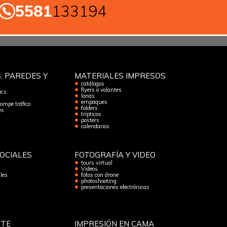
5581
133194
, PAREDES Y
MATERIALES IMPRESOS
catálogos
flyers o volantes
ics
lonas
empaques
rompe tráfico
folders
es
trípticos
posters
calendarios
OCIALES
FOTOGRAFÍA Y VIDEO
tours virtual
Videos
les
fotos con drone
photoshooting
presentaciones electrónicas
RTE
IMPRESIÓN EN CAMA