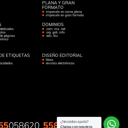
PLANA Y GRAN
FORMATO
impresión en cama plana
impresión en gran formato
G
DOMINIOS
 dedicados
.com .mx .net
atos
.org .gob .info
de páginas
.edu .biz
trónico
DE ETIQUETAS
DISEÑO EDITORIAL
libros
 acabados
revistas electrónicas
¿Necesitas ayuda?
55
058620
5581
133194
Chatea con nosotros