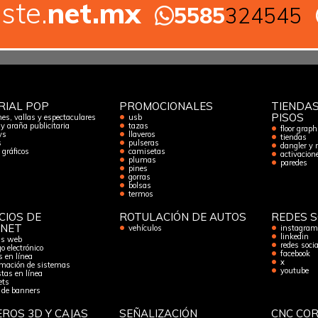
ste.
net.mx
5585
324545
RIAL POP
PROMOCIONALES
TIENDAS
PISOS
es, vallas y espectaculares
usb
 y araña publicitaria
tazas
floor graph
ys
llaveros
tiendas
s
pulseras
dangler y 
gráficos
camisetas
activacion
plumas
paredes
pines
gorras
bolsas
termos
CIOS DE
ROTULACIÓN DE AUTOS
REDES S
RNET
vehículos
instagram
linkedin
as web
redes socia
o electrónico
facebook
s en línea
x
mación de sistemas
youtube
tas en línea
ets
 de banners
ROS 3D Y CAJAS
SEÑALIZACIÓN
CNC CO