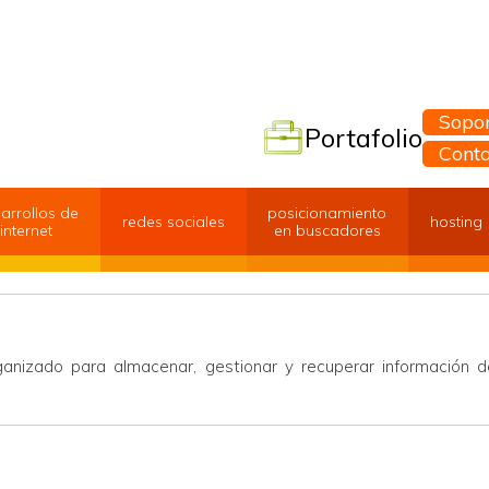
Sopor
Portafolio
Cont
arrollos de
posicionamiento
redes sociales
hosting
internet
en buscadores
nizado para almacenar, gestionar y recuperar información d