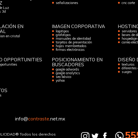
Z
señalizaciones
cnc corte
de Luz
os 3d
LACIÓN EN
IMAGEN CORPORATIVA
HOSTIN
TAL
logotipos
servidores
grafotipos
bases de d
ion en cristal
manuales de identidad
hospedaje 
tarjetas de presentación
correo elec
hojas membretadas
firmas electrónicas
O OPPORTUNITIES
POSICIONAMIENTO EN
DISEÑO 
BUSCADORES
oportunities
texturas
diferentes
google adwords
suajes
google analytics
seo básico
yahoo
TOS
s
info@
contraste
.net.mx
55
LICIDAD® Todos los derechos