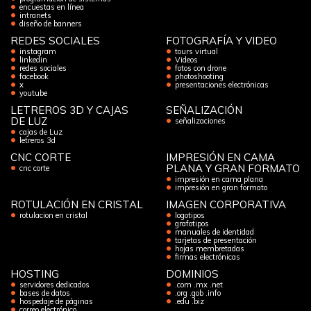
encuestas en línea
intranets
diseño de banners
REDES SOCIALES
FOTOGRAFÍA Y VIDEO
instagram
tours virtual
linkedin
Videos
redes sociales
fotos con drone
facebook
photoshooting
x
presentaciones electrónicas
youtube
LETREROS 3D Y CAJAS
SEÑALIZACIÓN
DE LUZ
señalizaciones
cajas de Luz
letreros 3d
CNC CORTE
IMPRESIÓN EN CAMA
PLANA Y GRAN FORMATO
cnc corte
impresión en cama plana
impresión en gran formato
ROTULACIÓN EN CRISTAL
IMAGEN CORPORATIVA
rotulacion en cristal
logotipos
grafotipos
manuales de identidad
tarjetas de presentación
hojas membretadas
firmas electrónicas
HOSTING
DOMINIOS
servidores dedicados
.com .mx .net
bases de datos
.org .gob .info
hospedaje de páginas
.edu .biz
correo electrónico