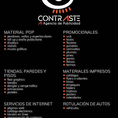
MATERIAL POP
PROMOCIONALES
pendones, vallas y espectaculares
usb
roll up y araña publicitaria
tazas
displays
llaveros
stands
pulseras
muros gráficos
camisetas
plumas
pines
gorras
bolsas
termos
TIENDAS, PAREDES Y
MATERIALES IMPRESOS
PISOS
catálogos
flyers o volantes
floor graphics
lonas
tiendas
empaques
dangler y rompe tráfico
folders
activaciones
trípticos
paredes
posters
calendarios
SERVICIOS DE INTERNET
ROTULACIÓN DE AUTOS
páginas web
vehículos
catálogo electrónico
tiendas en línea
programación de sistemas