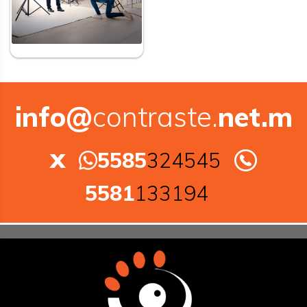
info@
contraste.
net.m
x
5585
324545
5581
133194