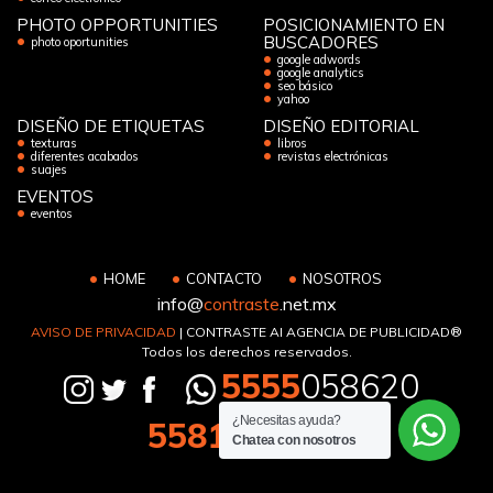
PHOTO OPPORTUNITIES
POSICIONAMIENTO EN
BUSCADORES
photo oportunities
google adwords
google analytics
seo básico
yahoo
DISEÑO DE ETIQUETAS
DISEÑO EDITORIAL
texturas
libros
diferentes acabados
revistas electrónicas
suajes
EVENTOS
eventos
HOME
CONTACTO
NOSOTROS
info@
contraste
.net.mx
AVISO DE PRIVACIDAD
| CONTRASTE AI AGENCIA DE PUBLICIDAD®
Todos los derechos reservados.
5555
058620
¿Necesitas ayuda?
5581
133194
Chatea con nosotros