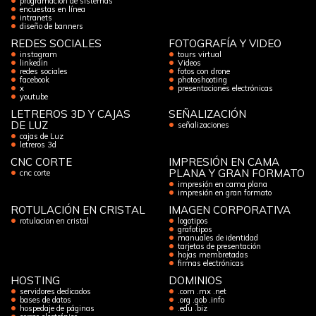
programación de sistemas
encuestas en línea
intranets
diseño de banners
REDES SOCIALES
FOTOGRAFÍA Y VIDEO
instagram
tours virtual
linkedin
Videos
redes sociales
fotos con drone
facebook
photoshooting
x
presentaciones electrónicas
youtube
LETREROS 3D Y CAJAS
SEÑALIZACIÓN
DE LUZ
señalizaciones
cajas de Luz
letreros 3d
CNC CORTE
IMPRESIÓN EN CAMA
PLANA Y GRAN FORMATO
cnc corte
impresión en cama plana
impresión en gran formato
ROTULACIÓN EN CRISTAL
IMAGEN CORPORATIVA
rotulacion en cristal
logotipos
grafotipos
manuales de identidad
tarjetas de presentación
hojas membretadas
firmas electrónicas
HOSTING
DOMINIOS
servidores dedicados
.com .mx .net
bases de datos
.org .gob .info
hospedaje de páginas
.edu .biz