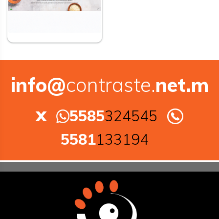
info@
contraste.
net.m
x
5585
324545
5581
133194