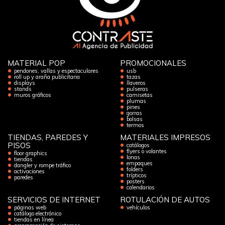
MATERIAL POP
PROMOCIONALES
pendones, vallas y espectaculares
usb
roll up y araña publicitaria
tazas
displays
llaveros
stands
pulseras
muros gráficos
camisetas
plumas
pines
gorras
bolsas
termos
TIENDAS, PAREDES Y
MATERIALES IMPRESOS
PISOS
catálogos
flyers o volantes
floor graphics
lonas
tiendas
empaques
dangler y rompe tráfico
folders
activaciones
trípticos
paredes
posters
calendarios
SERVICIOS DE INTERNET
ROTULACIÓN DE AUTOS
páginas web
vehículos
catálogo electrónico
tiendas en línea