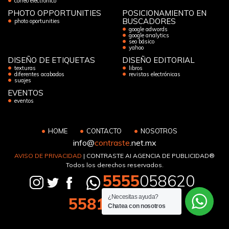
correo electrónico
PHOTO OPPORTUNITIES
POSICIONAMIENTO EN
BUSCADORES
photo oportunities
google adwords
google analytics
seo básico
yahoo
DISEÑO DE ETIQUETAS
DISEÑO EDITORIAL
texturas
libros
diferentes acabados
revistas electrónicas
suajes
EVENTOS
eventos
HOME
CONTACTO
NOSOTROS
info@
contraste
.net.mx
AVISO DE PRIVACIDAD
| CONTRASTE AI AGENCIA DE PUBLICIDAD®
Todos los derechos reservados.
5555
058620
¿Necesitas ayuda?
5581
133194
Chatea con nosotros