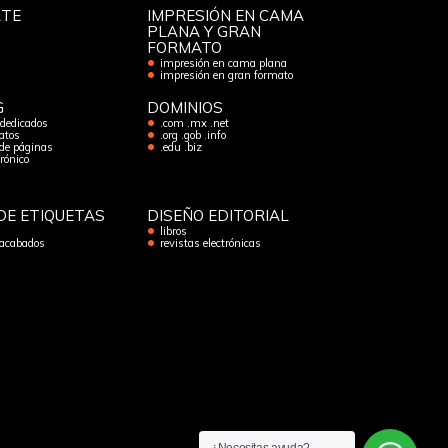
RTE
IMPRESIÓN EN CAMA
PLANA Y GRAN
FORMATO
impresión en cama plana
impresión en gran formato
G
DOMINIOS
 dedicados
.com .mx .net
atos
.org .gob .info
de páginas
.edu .biz
trónico
DE ETIQUETAS
DISEÑO EDITORIAL
libros
 acabados
revistas electrónicas