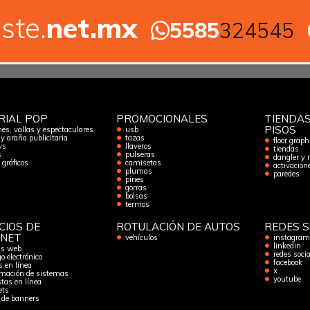
ste.
net.mx
5585
324545
RIAL POP
PROMOCIONALES
TIENDAS
PISOS
es, vallas y espectaculares
usb
 y araña publicitaria
tazas
floor graph
ys
llaveros
tiendas
s
pulseras
dangler y 
gráficos
camisetas
activacion
plumas
paredes
pines
gorras
bolsas
termos
CIOS DE
ROTULACIÓN DE AUTOS
REDES S
RNET
vehículos
instagram
linkedin
as web
redes socia
o electrónico
facebook
s en línea
x
mación de sistemas
youtube
tas en línea
ets
 de banners