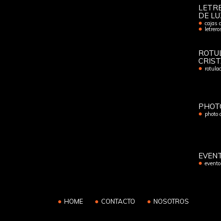
LETRE
DE LU
cajas 
letrer
ROTU
CRIS
rotulac
PHOT
photo 
EVEN
evento
HOME
CONTACTO
NOSOTROS