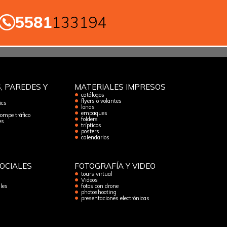
5581
133194
, PAREDES Y
MATERIALES IMPRESOS
catálogos
flyers o volantes
ics
lonas
empaques
rompe tráfico
folders
es
trípticos
posters
calendarios
OCIALES
FOTOGRAFÍA Y VIDEO
tours virtual
Videos
les
fotos con drone
photoshooting
presentaciones electrónicas