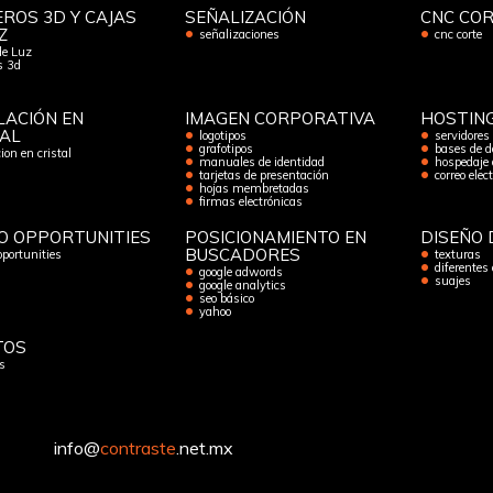
ROS 3D Y CAJAS
SEÑALIZACIÓN
CNC CO
Z
señalizaciones
cnc corte
de Luz
os 3d
LACIÓN EN
IMAGEN CORPORATIVA
HOSTIN
TAL
logotipos
servidores
grafotipos
bases de d
ion en cristal
manuales de identidad
hospedaje 
tarjetas de presentación
correo elec
hojas membretadas
firmas electrónicas
O OPPORTUNITIES
POSICIONAMIENTO EN
DISEÑO 
BUSCADORES
oportunities
texturas
diferentes
google adwords
suajes
google analytics
seo básico
yahoo
TOS
s
info@
contraste
.net.mx