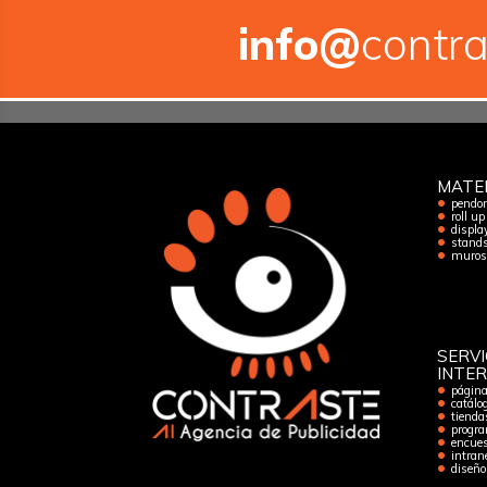
info@
contra
MATE
pendon
roll up
displa
stand
muros 
SERVI
INTE
págin
catálog
tienda
progra
encues
intran
diseño