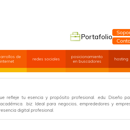
Sopor
Portafolio
Cont
arrollos de
posicionamiento
redes sociales
hosting
internet
en buscadores
 refleje tu esencia y propósito profesional. .edu: Diseño pa
d académica. .biz: Ideal para negocios, emprededores y emp
esencia digital profesional.