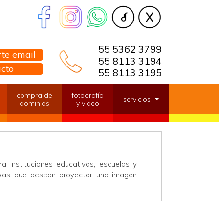
55 5362 3799
te email
55 8113 3194
acto
55 8113 3195
compra de
fotografía
servicios
dominios
y video
ra instituciones educativas, escuelas y
resas que desean proyectar una imagen