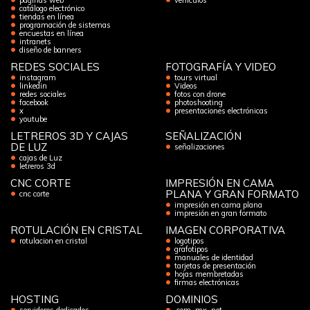
páginas web
vehículos
catálogo electrónico
tiendas en línea
programación de sistemas
encuestas en línea
intranets
diseño de banners
REDES SOCIALES
FOTOGRAFÍA Y VIDEO
instagram
tours virtual
linkedin
Videos
redes sociales
fotos con drone
facebook
photoshooting
x
presentaciones electrónicas
youtube
LETREROS 3D Y CAJAS
SEÑALIZACIÓN
DE LUZ
señalizaciones
cajas de Luz
letreros 3d
CNC CORTE
IMPRESIÓN EN CAMA
PLANA Y GRAN FORMATO
cnc corte
impresión en cama plana
impresión en gran formato
ROTULACIÓN EN CRISTAL
IMAGEN CORPORATIVA
rotulacion en cristal
logotipos
grafotipos
manuales de identidad
tarjetas de presentación
hojas membretadas
firmas electrónicas
HOSTING
DOMINIOS