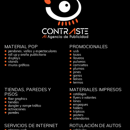
MATERIAL POP
PROMOCIONALES
pendones, vallas y espectaculares
usb
roll up y araña publicitaria
tazas
displays
llaveros
stands
pulseras
muros gráficos
camisetas
plumas
pines
gorras
bolsas
termos
TIENDAS, PAREDES Y
MATERIALES IMPRESOS
PISOS
catálogos
flyers o volantes
floor graphics
lonas
tiendas
empaques
dangler y rompe tráfico
folders
activaciones
trípticos
paredes
posters
calendarios
SERVICIOS DE INTERNET
ROTULACIÓN DE AUTOS