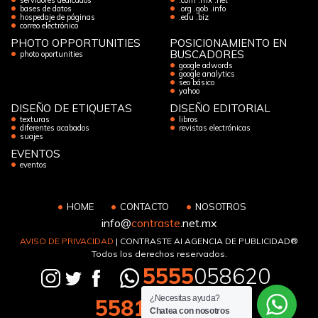
servidores dedicados
.com .mx .net
bases de datos
.org .gob .info
hospedaje de páginas
.edu .biz
correo electrónico
PHOTO OPPORTUNITIES
POSICIONAMIENTO EN
BUSCADORES
photo oportunities
google adwords
google analytics
seo básico
yahoo
DISEÑO DE ETIQUETAS
DISEÑO EDITORIAL
texturas
libros
diferentes acabados
revistas electrónicas
suajes
EVENTOS
eventos
HOME
CONTACTO
NOSOTROS
info@
contraste
.net.mx
AVISO DE PRIVACIDAD
| CONTRASTE AI AGENCIA DE PUBLICIDAD®
Todos los derechos reservados.
5555
058620
¿Necesitas ayuda?
5581
133194
Chatea con nosotros