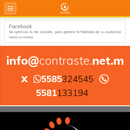
Facebook
Se optimiza la red sociales, para generar la fidelidad de su audiencia
hacia su marca.
info@
contraste.
net.m
x
5585
324545
5581
133194