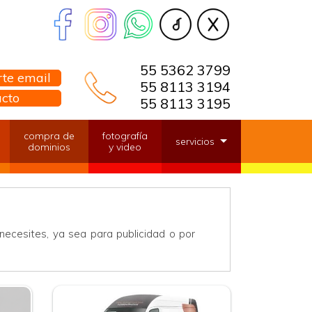
55 5362 3799
te email
55 8113 3194
acto
55 8113 3195
compra de
fotografía
servicios
dominios
y video
necesites, ya sea para publicidad o por