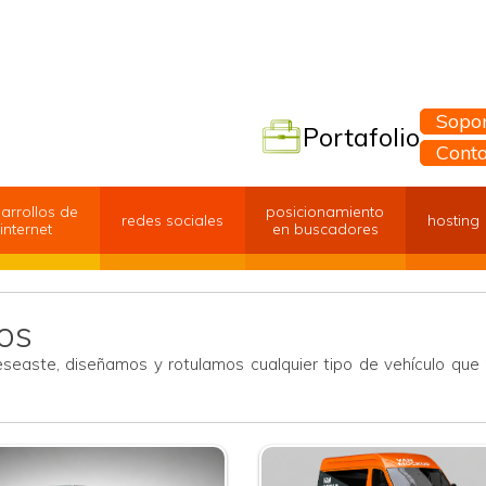
Sopor
Portafolio
Cont
arrollos de
posicionamiento
redes sociales
hosting
internet
en buscadores
os
seaste, diseñamos y rotulamos cualquier tipo de vehículo que 