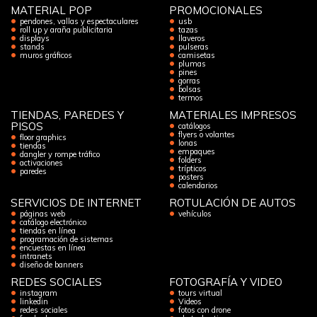
MATERIAL POP
PROMOCIONALES
pendones, vallas y espectaculares
usb
roll up y araña publicitaria
tazas
displays
llaveros
stands
pulseras
muros gráficos
camisetas
plumas
pines
gorras
bolsas
termos
TIENDAS, PAREDES Y
MATERIALES IMPRESOS
PISOS
catálogos
flyers o volantes
floor graphics
lonas
tiendas
empaques
dangler y rompe tráfico
folders
activaciones
trípticos
paredes
posters
calendarios
SERVICIOS DE INTERNET
ROTULACIÓN DE AUTOS
páginas web
vehículos
catálogo electrónico
tiendas en línea
programación de sistemas
encuestas en línea
intranets
diseño de banners
REDES SOCIALES
FOTOGRAFÍA Y VIDEO
instagram
tours virtual
linkedin
Videos
redes sociales
fotos con drone