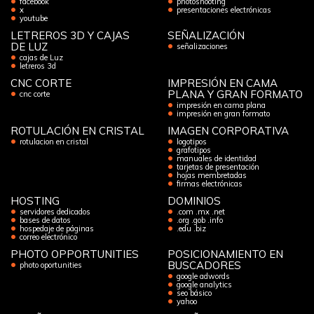
facebook
photoshooting
x
presentaciones electrónicas
youtube
LETREROS 3D Y CAJAS
SEÑALIZACIÓN
DE LUZ
señalizaciones
cajas de Luz
letreros 3d
CNC CORTE
IMPRESIÓN EN CAMA
PLANA Y GRAN FORMATO
cnc corte
impresión en cama plana
impresión en gran formato
ROTULACIÓN EN CRISTAL
IMAGEN CORPORATIVA
rotulacion en cristal
logotipos
grafotipos
manuales de identidad
tarjetas de presentación
hojas membretadas
firmas electrónicas
HOSTING
DOMINIOS
servidores dedicados
.com .mx .net
bases de datos
.org .gob .info
hospedaje de páginas
.edu .biz
correo electrónico
PHOTO OPPORTUNITIES
POSICIONAMIENTO EN
BUSCADORES
photo oportunities
google adwords
google analytics
seo básico
yahoo