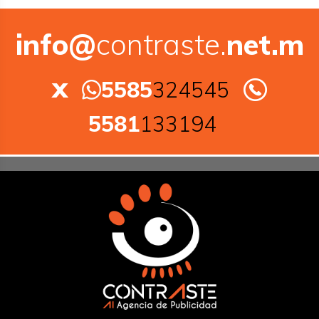
info@
contraste.
net.m
x
5585
324545
5581
133194