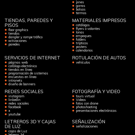
pines
gorras
bolsas
termos
TIENDAS, PAREDES Y
MATERIALES IMPRESOS
PISOS
catálogos
flyers o volantes
floor graphics
lonas
tiendas
empaques
dangler y rompe tráfico
folders
activaciones
trípticos
paredes
posters
calendarios
SERVICIOS DE INTERNET
ROTULACIÓN DE AUTOS
páginas web
vehículos
catálogo electrónico
tiendas en línea
programación de sistemas
encuestas en línea
intranets
diseño de banners
REDES SOCIALES
FOTOGRAFÍA Y VIDEO
instagram
tours virtual
linkedin
Videos
redes sociales
fotos con drone
facebook
photoshooting
x
presentaciones electrónicas
youtube
LETREROS 3D Y CAJAS
SEÑALIZACIÓN
DE LUZ
señalizaciones
cajas de Luz
letreros 3d