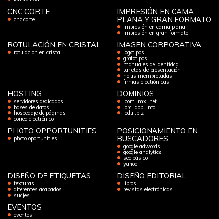
CNC CORTE
IMPRESIÓN EN CAMA
PLANA Y GRAN FORMATO
cnc corte
impresión en cama plana
impresión en gran formato
ROTULACIÓN EN CRISTAL
IMAGEN CORPORATIVA
rotulacion en cristal
logotipos
grafotipos
manuales de identidad
tarjetas de presentación
hojas membretadas
firmas electrónicas
HOSTING
DOMINIOS
servidores dedicados
.com .mx .net
bases de datos
.org .gob .info
hospedaje de páginas
.edu .biz
correo electrónico
PHOTO OPPORTUNITIES
POSICIONAMIENTO EN
BUSCADORES
photo oportunities
google adwords
google analytics
seo básico
yahoo
DISEÑO DE ETIQUETAS
DISEÑO EDITORIAL
texturas
libros
diferentes acabados
revistas electrónicas
suajes
EVENTOS
eventos