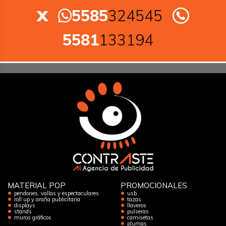
x
5585
324545
5581
133194
MATERIAL POP
PROMOCIONALES
pendones, vallas y espectaculares
usb
roll up y araña publicitaria
tazas
displays
llaveros
stands
pulseras
muros gráficos
camisetas
plumas