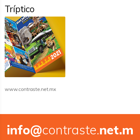
Tríptico
www.contraste.net.mx
info@
contraste.
net.m