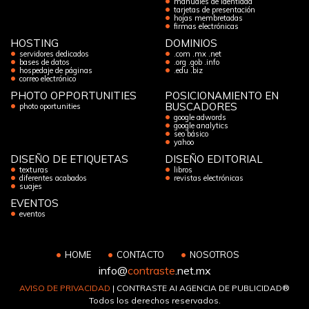
manuales de identidad
tarjetas de presentación
hojas membretadas
firmas electrónicas
HOSTING
DOMINIOS
servidores dedicados
.com .mx .net
bases de datos
.org .gob .info
hospedaje de páginas
.edu .biz
correo electrónico
PHOTO OPPORTUNITIES
POSICIONAMIENTO EN
BUSCADORES
photo oportunities
google adwords
google analytics
seo básico
yahoo
DISEÑO DE ETIQUETAS
DISEÑO EDITORIAL
texturas
libros
diferentes acabados
revistas electrónicas
suajes
EVENTOS
eventos
HOME
CONTACTO
NOSOTROS
info@
contraste
.net.mx
AVISO DE PRIVACIDAD
| CONTRASTE AI AGENCIA DE PUBLICIDAD®
Todos los derechos reservados.