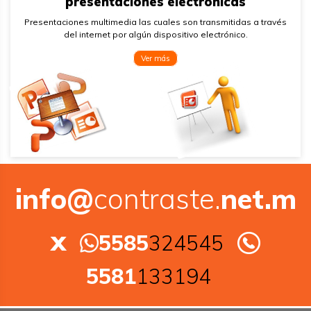
presentaciones electrónicas
Presentaciones multimedia las cuales son transmitidas a través
del internet por algún dispositivo electrónico.
Ver más
info@
contraste.
net.m
x
5585
324545
5581
133194