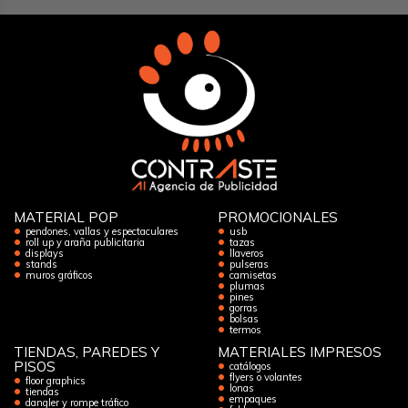
MATERIAL POP
PROMOCIONALES
pendones, vallas y espectaculares
usb
roll up y araña publicitaria
tazas
displays
llaveros
stands
pulseras
muros gráficos
camisetas
plumas
pines
gorras
bolsas
termos
TIENDAS, PAREDES Y
MATERIALES IMPRESOS
PISOS
catálogos
flyers o volantes
floor graphics
lonas
tiendas
empaques
dangler y rompe tráfico