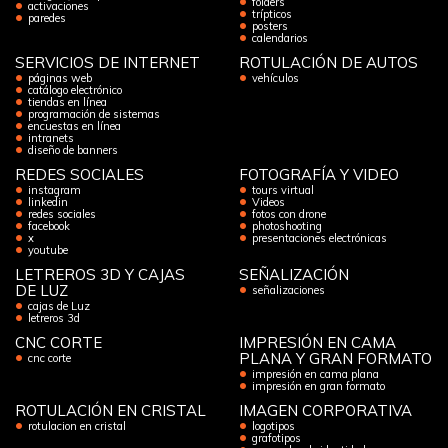
folders
activaciones
trípticos
paredes
posters
calendarios
SERVICIOS DE INTERNET
ROTULACIÓN DE AUTOS
páginas web
vehículos
catálogo electrónico
tiendas en línea
programación de sistemas
encuestas en línea
intranets
diseño de banners
REDES SOCIALES
FOTOGRAFÍA Y VIDEO
instagram
tours virtual
linkedin
Videos
redes sociales
fotos con drone
facebook
photoshooting
x
presentaciones electrónicas
youtube
LETREROS 3D Y CAJAS
SEÑALIZACIÓN
DE LUZ
señalizaciones
cajas de Luz
letreros 3d
CNC CORTE
IMPRESIÓN EN CAMA
PLANA Y GRAN FORMATO
cnc corte
impresión en cama plana
impresión en gran formato
ROTULACIÓN EN CRISTAL
IMAGEN CORPORATIVA
rotulacion en cristal
logotipos
grafotipos