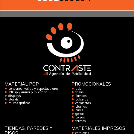
MATERIAL POP
PROMOCIONALES
pendones, vallas y espectaculares
usb
roll up y araña publicitaria
tazas
displays
llaveros
stands
pulseras
muros gráficos
camisetas
plumas
pines
gorras
bolsas
termos
TIENDAS, PAREDES Y
MATERIALES IMPRESOS
PISOS
catálogos