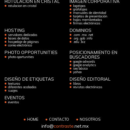
ROTULACIÓN EN CRISTAL
IMAGEN CORPORATIVA
rotulacion en cristal
logotipos
grafotipos
manuales de identidad
tarjetas de presentación
hojas membretadas
firmas electrónicas
HOSTING
DOMINIOS
servidores dedicados
.com .mx .net
bases de datos
.org .gob .info
hospedaje de páginas
.edu .biz
correo electrónico
PHOTO OPPORTUNITIES
POSICIONAMIENTO EN
BUSCADORES
photo oportunities
google adwords
google analytics
seo básico
yahoo
DISEÑO DE ETIQUETAS
DISEÑO EDITORIAL
texturas
libros
diferentes acabados
revistas electrónicas
suajes
EVENTOS
eventos
HOME
CONTACTO
NOSOTROS
info@
contraste
.net.mx