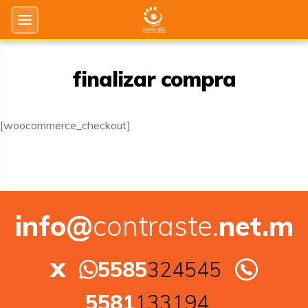
finalizar compra
[woocommerce_checkout]
info@
contraste.
net.m
x
5585
324545
5581
133194