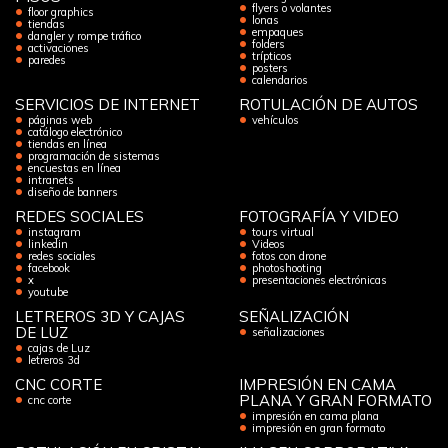
flyers o volantes
floor graphics
lonas
tiendas
empaques
dangler y rompe tráfico
folders
activaciones
trípticos
paredes
posters
calendarios
SERVICIOS DE INTERNET
ROTULACIÓN DE AUTOS
páginas web
vehículos
catálogo electrónico
tiendas en línea
programación de sistemas
encuestas en línea
intranets
diseño de banners
REDES SOCIALES
FOTOGRAFÍA Y VIDEO
instagram
tours virtual
linkedin
Videos
redes sociales
fotos con drone
facebook
photoshooting
x
presentaciones electrónicas
youtube
LETREROS 3D Y CAJAS
SEÑALIZACIÓN
DE LUZ
señalizaciones
cajas de Luz
letreros 3d
CNC CORTE
IMPRESIÓN EN CAMA
PLANA Y GRAN FORMATO
cnc corte
impresión en cama plana
impresión en gran formato