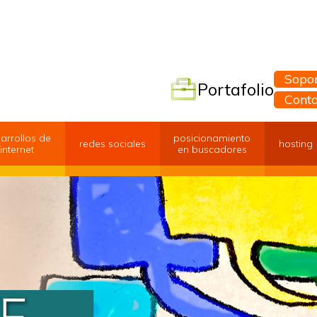
Sopor
Portafolio
Cont
arrollos de
posicionamiento
redes sociales
hosting
internet
en buscadores