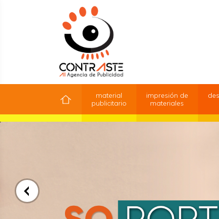
material
impresión de
des
publicitario
materiales