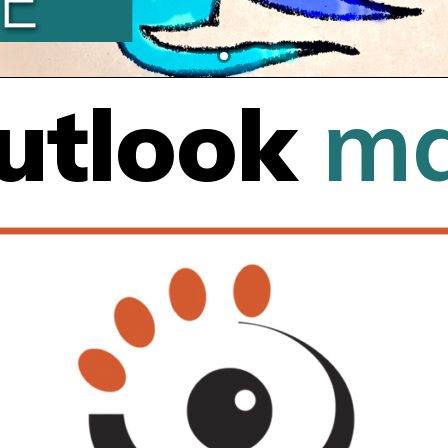
utlook
m