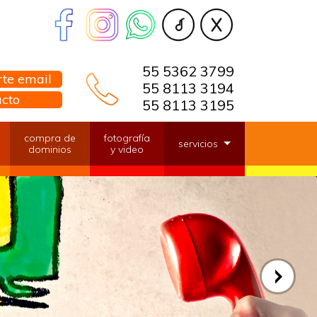
55 5362 3799
te email
55 8113 3194
acto
55 8113 3195
compra de
fotografía
servicios
dominios
y video