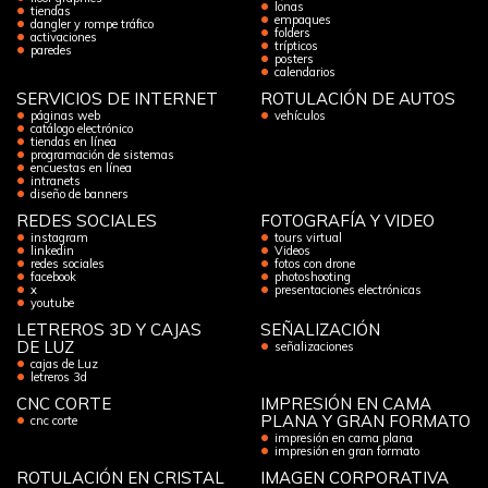
lonas
tiendas
empaques
dangler y rompe tráfico
folders
activaciones
trípticos
paredes
posters
calendarios
SERVICIOS DE INTERNET
ROTULACIÓN DE AUTOS
páginas web
vehículos
catálogo electrónico
tiendas en línea
programación de sistemas
encuestas en línea
intranets
diseño de banners
REDES SOCIALES
FOTOGRAFÍA Y VIDEO
instagram
tours virtual
linkedin
Videos
redes sociales
fotos con drone
facebook
photoshooting
x
presentaciones electrónicas
youtube
LETREROS 3D Y CAJAS
SEÑALIZACIÓN
DE LUZ
señalizaciones
cajas de Luz
letreros 3d
CNC CORTE
IMPRESIÓN EN CAMA
PLANA Y GRAN FORMATO
cnc corte
impresión en cama plana
impresión en gran formato
ROTULACIÓN EN CRISTAL
IMAGEN CORPORATIVA