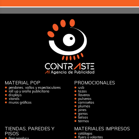
MATERIAL POP
PROMOCIONALES
pendones, vallas y espectaculares
usb
roll up y araña publicitaria
tazas
displays
llaveros
stands
pulseras
muros gráficos
camisetas
plumas
pines
gorras
bolsas
termos
TIENDAS, PAREDES Y
MATERIALES IMPRESOS
PISOS
catálogos
flyers o volantes
floor graphics