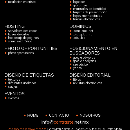
rotulacion en cristal
logotipos
grafotipos
manuales de identidad
tarjetas de presentación
hojas membretadas
firmas electrónicas
HOSTING
DOMINIOS
servidores dedicados
.com .mx .net
bases de datos
.org .gob .info
hospedaje de páginas
.edu .biz
correo electrónico
PHOTO OPPORTUNITIES
POSICIONAMIENTO EN
BUSCADORES
photo oportunities
google adwords
google analytics
seo básico
yahoo
DISEÑO DE ETIQUETAS
DISEÑO EDITORIAL
texturas
libros
diferentes acabados
revistas electrónicas
suajes
EVENTOS
eventos
HOME
CONTACTO
NOSOTROS
info@
contraste
.net.mx
AVISO DE PRIVACIDAD
| CONTRASTE AI AGENCIA DE PUBLICIDAD®