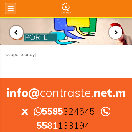
[supportcandy]
info@
contraste.
net.m
x
5585
324545
5581
133194